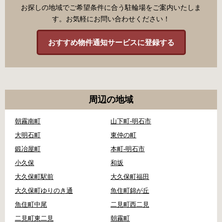
お探しの地域でご希望条件に合う駐輪場をご案内いたしま
す。お気軽にお問い合わせください！
おすすめ物件通知サービスに登録する
周辺の地域
朝霧南町
山下町-明石市
大明石町
東仲の町
鍛冶屋町
本町-明石市
小久保
和坂
大久保町駅前
大久保町福田
大久保町ゆりのき通
魚住町錦が丘
魚住町中尾
二見町西二見
二見町東二見
朝霧町