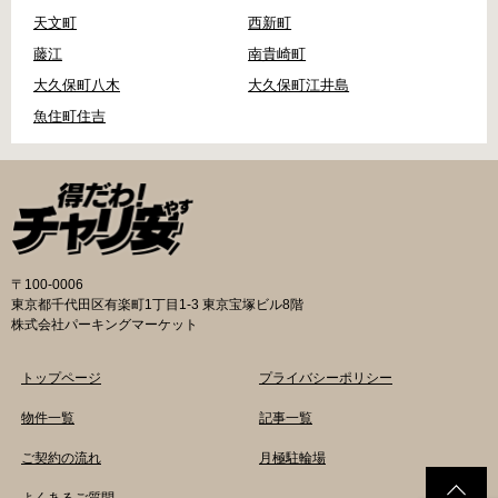
天文町
西新町
藤江
南貴崎町
大久保町八木
大久保町江井島
魚住町住吉
〒100-0006
東京都千代田区有楽町1丁目1-3 東京宝塚ビル8階
株式会社パーキングマーケット
トップページ
プライバシーポリシー
物件一覧
記事一覧
ご契約の流れ
月極駐輪場
よくあるご質問