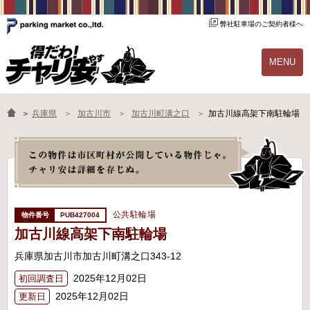
弊社駐車場のご契約者様へ
MENU
物件一覧
ご契約の流れ
＞
兵庫県
加古川市
加古川町溝之口
加古川線高架下南駐輪場
よくあるご質問
駐輪場オーナー様へ
公共駐輪場
PUB427004
加古川線高架下南駐輪場
兵庫県加古川市加古川町溝之口343-12
2025年12月02日
初回調査日
2025年12月02日
更新日