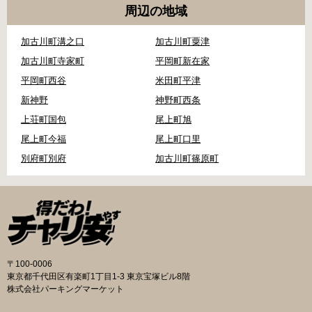
周辺の地域
加古川町溝之口
加古川町粟津
加古川町寺家町
平岡町新在家
平岡町西谷
米田町平津
新神野
神野町西条
上荘町国包
尾上町旭
尾上町今福
尾上町口里
別府町別府
加古川町篠原町
〒100-0006
東京都千代田区有楽町1丁目1-3 東京宝塚ビル8階
株式会社パーキングマーケット