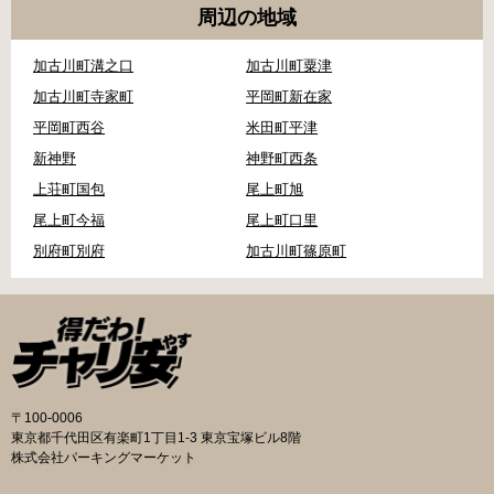
周辺の地域
加古川町溝之口
加古川町粟津
加古川町寺家町
平岡町新在家
平岡町西谷
米田町平津
新神野
神野町西条
上荘町国包
尾上町旭
尾上町今福
尾上町口里
別府町別府
加古川町篠原町
〒100-0006
東京都千代田区有楽町1丁目1-3 東京宝塚ビル8階
株式会社パーキングマーケット