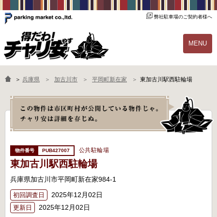
弊社駐車場のご契約者様へ
MENU
物件一覧
ご契約の流れ
＞
兵庫県
加古川市
平岡町新在家
東加古川駅西駐輪場
よくあるご質問
駐輪場オーナー様へ
公共駐輪場
PUB427007
東加古川駅西駐輪場
兵庫県加古川市平岡町新在家984-1
2025年12月02日
初回調査日
2025年12月02日
更新日