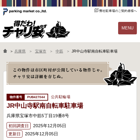
弊社駐車場のご契約者様へ
MENU
物件一覧
ご契約の流れ
＞
兵庫県
宝塚市
中筋
JR中山寺駅南自転車駐車場
よくあるご質問
駐輪場オーナー様へ
公共駐輪場
PUB427044
JR中山寺駅南自転車駐車場
兵庫県宝塚市中筋5丁目19番8号
2025年12月05日
初回調査日
2025年12月05日
更新日