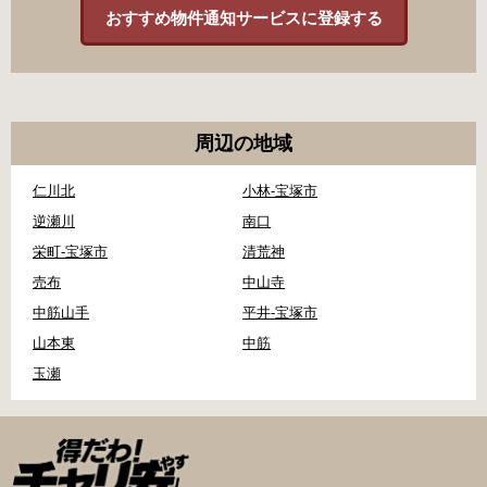
おすすめ物件通知サービスに登録する
周辺の地域
仁川北
小林‐宝塚市
逆瀬川
南口
栄町‐宝塚市
清荒神
売布
中山寺
中筋山手
平井‐宝塚市
山本東
中筋
玉瀬