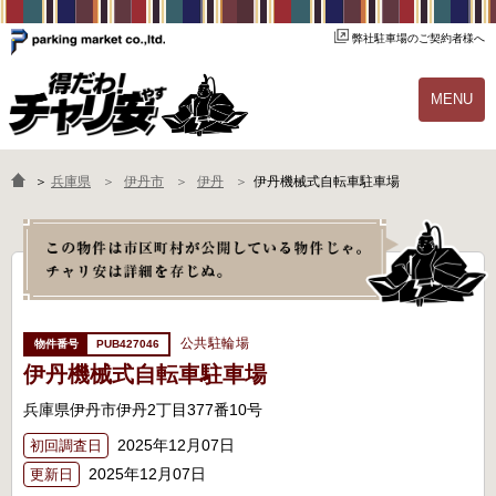
弊社駐車場のご契約者様へ
MENU
物件一覧
ご契約の流れ
＞
兵庫県
伊丹市
伊丹
伊丹機械式自転車駐車場
よくあるご質問
駐輪場オーナー様へ
公共駐輪場
PUB427046
伊丹機械式自転車駐車場
兵庫県伊丹市伊丹2丁目377番10号
2025年12月07日
初回調査日
2025年12月07日
更新日