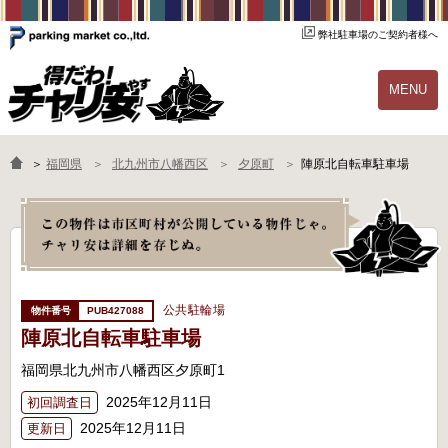
弊社駐車場のご契約者様へ
MENU
物件一覧
ご契約の流れ
＞
福岡県
北九州市八幡西区
夕原町
陣原北自転車駐車場
よくあるご質問
駐輪場オーナー様へ
公共駐輪場
PUB427088
陣原北自転車駐車場
福岡県北九州市八幡西区夕原町1
2025年12月11日
初回調査日
2025年12月11日
更新日