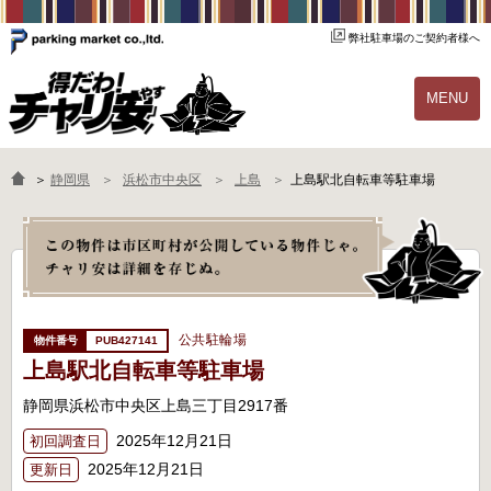
弊社駐車場のご契約者様へ
MENU
物件一覧
ご契約の流れ
＞
静岡県
浜松市中央区
上島
上島駅北自転車等駐車場
よくあるご質問
駐輪場オーナー様へ
公共駐輪場
PUB427141
上島駅北自転車等駐車場
静岡県浜松市中央区上島三丁目2917番
2025年12月21日
初回調査日
2025年12月21日
更新日