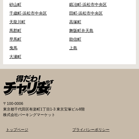
砂山町
鍛冶町-浜松市中央区
千歳町-浜松市中央区
田町-浜松市中央区
天龍川町
高塚町
馬郡町
舞阪町弁天島
早馬町
助信町
曳馬
上島
大瀬町
〒100-0006
東京都千代田区有楽町1丁目1-3 東京宝塚ビル8階
株式会社パーキングマーケット
トップページ
プライバシーポリシー