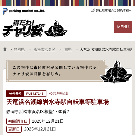
弊社駐車場のご契約者様へ
MENU
物件一覧
ご契約の流れ
＞
静岡県
浜松市浜名区
根堅
天竜浜名湖線岩水寺駅自転車等駐
よくあるご質問
駐輪場オーナー様へ
公共駐輪場
PUB427149
天竜浜名湖線岩水寺駅自転車等駐車場
静岡県浜松市浜名区根堅1730番2
2025年12月21日
初回調査日
2025年12月21日
更新日