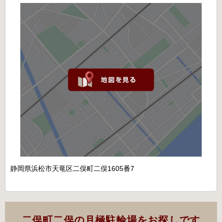
静岡県浜松市天竜区二俣町二俣1605番7
二俣町二俣の月極駐輪場をお探しです