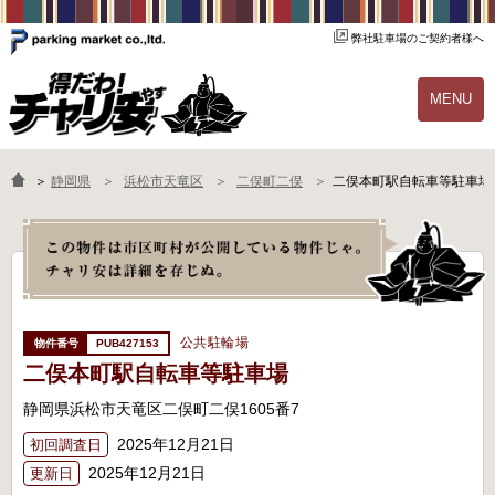
弊社駐車場のご契約者様へ
MENU
物件一覧
ご契約の流れ
＞
静岡県
浜松市天竜区
二俣町二俣
二俣本町駅自転車等駐車場
よくあるご質問
駐輪場オーナー様へ
公共駐輪場
PUB427153
二俣本町駅自転車等駐車場
静岡県浜松市天竜区二俣町二俣1605番7
2025年12月21日
初回調査日
2025年12月21日
更新日