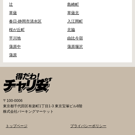
辻
島崎町
草薙
草薙北
春日-静岡市清水区
入江岡町
桜が丘町
北脇
平川地
由比今宿
蒲原中
蒲原堰沢
蒲原
〒100-0006
東京都千代田区有楽町1丁目1-3 東京宝塚ビル8階
株式会社パーキングマーケット
トップページ
プライバシーポリシー