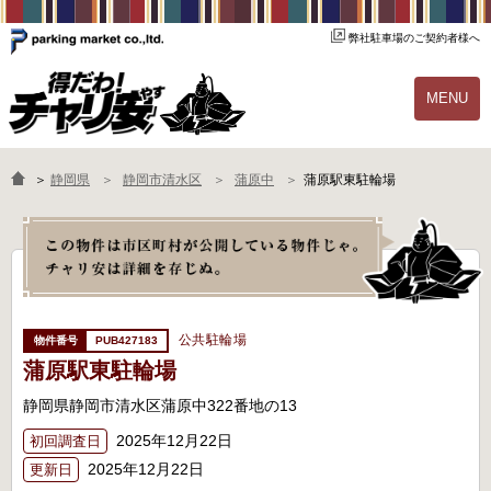
弊社駐車場のご契約者様へ
MENU
物件一覧
ご契約の流れ
＞
静岡県
静岡市清水区
蒲原中
蒲原駅東駐輪場
よくあるご質問
駐輪場オーナー様へ
公共駐輪場
PUB427183
蒲原駅東駐輪場
静岡県静岡市清水区蒲原中322番地の13
2025年12月22日
初回調査日
2025年12月22日
更新日