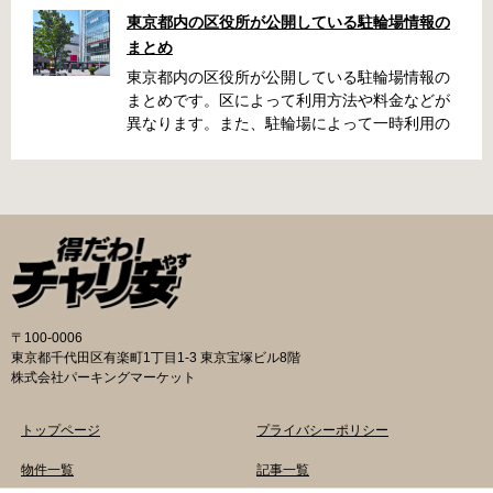
うやって行けばいいの？持ち物は？料金はどれ
東京都内の区役所が公開している駐輪場情報の
くらい？なんて疑問が浮かぶかと思います。事
まとめ
前に確認していざという時対処しましょう。 千
代田区 / 新宿区 / 品川区 / 港区 / 中央区 / 大田区
東京都内の区役所が公開している駐輪場情報の
/ 北区 / 墨田区 / 渋谷区 / 葛飾区 千代田区で撤去
まとめです。区によって利用方法や料金などが
された場合 猿楽町保管場所 住所 千代田区神田
異なります。また、駐輪場によって一時利用の
猿楽町一丁目6番9号 電話 03-3219-5303（業務
み可能の場合や定期利用のみ利用可能の場合な
時間内のみ通話可能） 最寄駅 JR御茶ノ水駅か
どと仕様が異なりますので、利用前に情報をチ
ら徒歩10分（御茶ノ水交番に、猿楽町保管場所
ェックしておくことをお勧めします。 千代田区
の地図が置いてあります） 東京メトロ半蔵門
の自転車駐輪場 利用方法 利用登録申請書の提出
線、都営新宿・三田線神保町駅から徒歩7分 大
申請期間内に利用登録申請書（PDF：
手町高架下自転車保管場所 住所 千代田区大手町
1,396KB） と必要書類を環境まちづくり総務課
二丁目4番 電話 050-2018-6466（千代田区自転
あてに郵送（申請期間消印有効）または、期間
車対策コールセンター） 最寄駅 東京メトロ半蔵
内に環境まちづくり総務課（区役所5階5B窓
門線、丸の内線大手町駅A5出口 東京メトロ東西
口）、各出張所の受付時間中に直接お持ちくだ
〒100-0006
線大手町駅B3出口 返還の際に必要な書類 返還
さい（郵送先・各出張所の受付時間）。電話・
東京都千代田区有楽町1丁目1-3 東京宝塚ビル8階
料 2,000円 自転車の鍵 身分証明証 千代田区HP
ファクス・メールでは申請できません。 利用料
株式会社パーキングマーケット
はこちら 新宿区で撤去された場合 内藤町自転車
金 登録手数料 区民3,000円 区外居住者6,000円
保管場所 住所 新宿区内藤町11番地 ※都立新
生活保護受給者免除（詳しくはお問い合わせく
トップページ
プライバシーポリシー
宿高校東隣（内藤町11番地4号） 電話 03-5273-
ださい） ただし、自転車利用者で高校生以下は
3896 最寄駅 東京メトロ丸ノ内線新宿三丁目駅
3,000円（区内、区外在住を問わず） 定期利用
物件一覧
記事一覧
から徒歩3分 東京メトロ丸ノ内線新宿御苑前駅
料金 各駐輪場で定期利用料金が異なります。詳