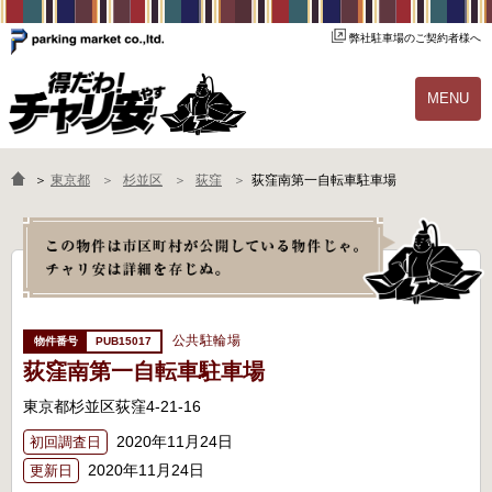
弊社駐車場のご契約者様へ
MENU
物件一覧
ご契約の流れ
＞
東京都
杉並区
荻窪
荻窪南第一自転車駐車場
よくあるご質問
駐輪場オーナー様へ
公共駐輪場
PUB15017
荻窪南第一自転車駐車場
東京都杉並区荻窪4-21-16
2020年11月24日
初回調査日
2020年11月24日
更新日