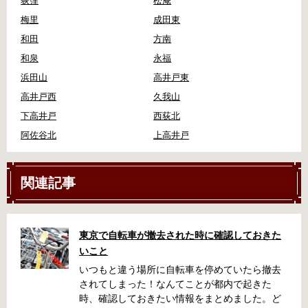
荻窪
松庵
梅里
成田東
和田
方南
和泉
永福
浜田山
高井戸東
高井戸西
久我山
下高井戸
西荻北
阿佐谷北
上高井戸
関連記事
東京で自転車が撤去された時に確認しておきた
いこと
いつもと違う場所に自転車を停めていたら撤去
されてしまった！なんてことが都内で起きた
時、確認しておきたい情報をまとめました。ど