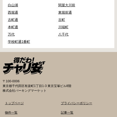
白山浦
関屋大川前
西堀通
東堀前通
古町通
古町
本町通
川端町
万代
八千代
学校町通1番町
〒100-0006
東京都千代田区有楽町1丁目1-3 東京宝塚ビル8階
株式会社パーキングマーケット
トップページ
プライバシーポリシー
物件一覧
記事一覧