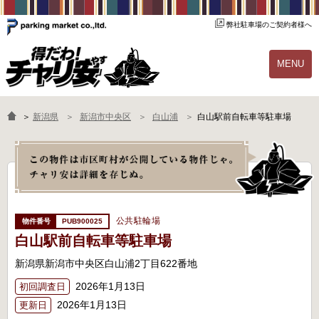
弊社駐車場のご契約者様へ
MENU
物件一覧
ご契約の流れ
＞
新潟県
新潟市中央区
白山浦
白山駅前自転車等駐車場
よくあるご質問
駐輪場オーナー様へ
公共駐輪場
PUB900025
白山駅前自転車等駐車場
新潟県新潟市中央区白山浦2丁目622番地
2026年1月13日
初回調査日
2026年1月13日
更新日