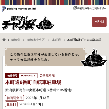
弊社駐車場のご契約者様へ
MENU
物件一覧
ご契約の流れ
＞
新潟県
新潟市中央区
本町通
本町通6番町自転車駐車場
よくあるご質問
駐輪場オーナー様へ
公共駐輪場
PUB900033
本町通6番町自転車駐車場
新潟県新潟市中央区本町通６番町1135番地1
2026年1月13日
初回調査日
2026年1月13日
更新日