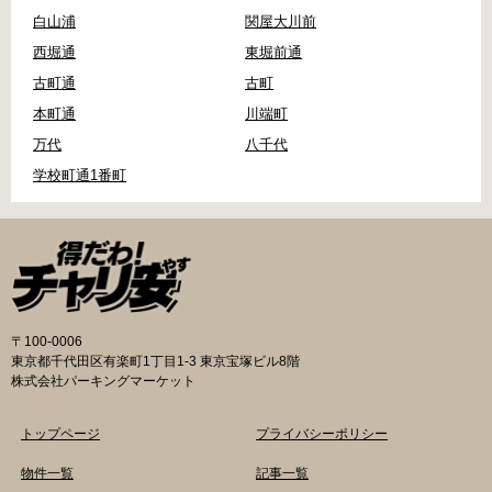
白山浦
関屋大川前
西堀通
東堀前通
古町通
古町
本町通
川端町
万代
八千代
学校町通1番町
〒100-0006
東京都千代田区有楽町1丁目1-3 東京宝塚ビル8階
株式会社パーキングマーケット
トップページ
プライバシーポリシー
物件一覧
記事一覧