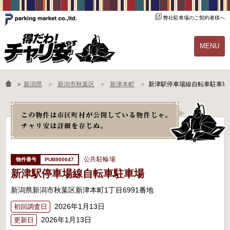
弊社駐車場のご契約者様へ
MENU
物件一覧
ご契約の流れ
＞
新潟県
新潟市秋葉区
新津本町
新津駅停車場線自転車駐車場
よくあるご質問
駐輪場オーナー様へ
公共駐輪場
PUB900047
新津駅停車場線自転車駐車場
新潟県新潟市秋葉区新津本町1丁目6991番地
2026年1月13日
初回調査日
2026年1月13日
更新日