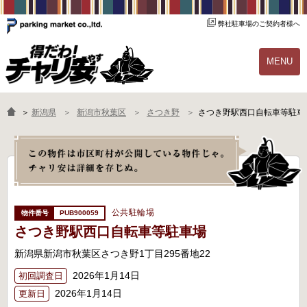
弊社駐車場のご契約者様へ
MENU
物件一覧
ご契約の流れ
＞
新潟県
新潟市秋葉区
さつき野
さつき野駅西口自転車等駐車
よくあるご質問
駐輪場オーナー様へ
公共駐輪場
PUB900059
さつき野駅西口自転車等駐車場
新潟県新潟市秋葉区さつき野1丁目295番地22
2026年1月14日
初回調査日
2026年1月14日
更新日