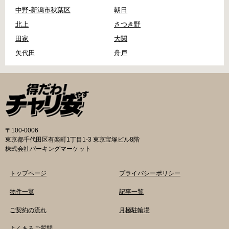
中野-新潟市秋葉区
朝日
北上
さつき野
田家
大関
矢代田
舟戸
〒100-0006
東京都千代田区有楽町1丁目1-3 東京宝塚ビル8階
株式会社パーキングマーケット
トップページ
プライバシーポリシー
物件一覧
記事一覧
ご契約の流れ
月極駐輪場
よくあるご質問