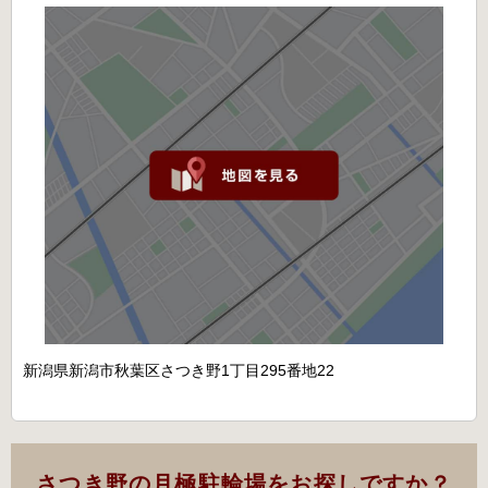
新潟県新潟市秋葉区さつき野1丁目295番地22
さつき野の月極駐輪場をお探しですか？