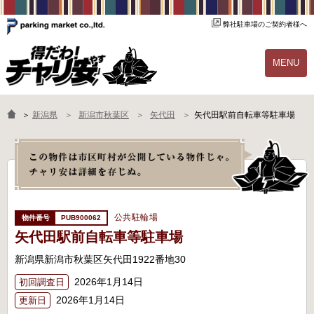
弊社駐車場のご契約者様へ
MENU
物件一覧
ご契約の流れ
＞
新潟県
新潟市秋葉区
矢代田
矢代田駅前自転車等駐車場
よくあるご質問
駐輪場オーナー様へ
公共駐輪場
PUB900062
矢代田駅前自転車等駐車場
新潟県新潟市秋葉区矢代田1922番地30
2026年1月14日
初回調査日
2026年1月14日
更新日