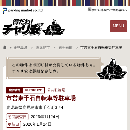
弊社駐車場のご契約者様へ
MENU
物件一覧
ご契約の流れ
＞
鹿児島県
鹿児島市
東千石町
市営東千石自転車等駐車場
よくあるご質問
駐輪場オーナー様へ
公共駐輪場
PUB900122
市営東千石自転車等駐車場
鹿児島県鹿児島市東千石町3-44
2026年1月24日
初回調査日
2026年1月24日
更新日