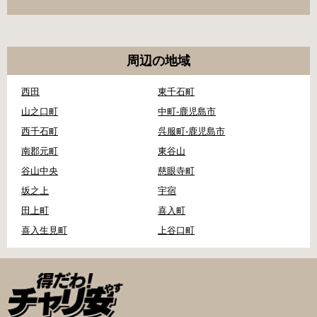
周辺の地域
西田
東千石町
山之口町
中町-鹿児島市
西千石町
呉服町-鹿児島市
南郡元町
東谷山
谷山中央
慈眼寺町
坂之上
宇宿
田上町
喜入町
喜入生見町
上谷口町