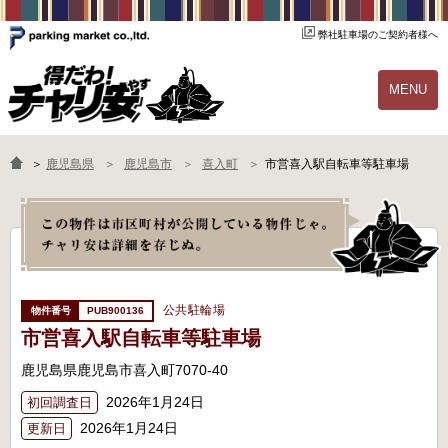
弊社駐車場のご契約者様へ
MENU
物件一覧
ご契約の流れ
＞
鹿児島県
鹿児島市
喜入町
市営喜入駅自転車等駐車場
よくあるご質問
駐輪場オーナー様へ
公共駐輪場
PUB900136
市営喜入駅自転車等駐車場
鹿児島県鹿児島市喜入町7070-40
2026年1月24日
初回調査日
2026年1月24日
更新日