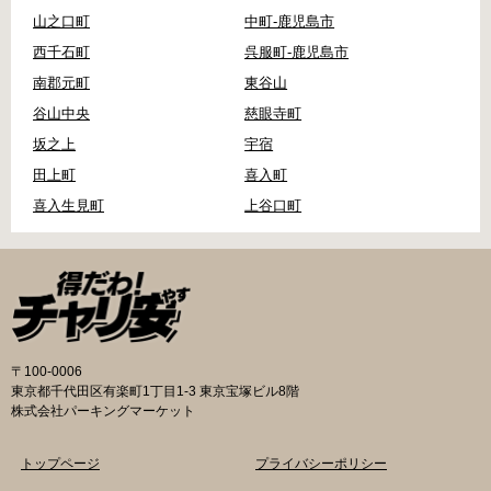
山之口町
中町-鹿児島市
西千石町
呉服町-鹿児島市
南郡元町
東谷山
谷山中央
慈眼寺町
坂之上
宇宿
田上町
喜入町
喜入生見町
上谷口町
〒100-0006
東京都千代田区有楽町1丁目1-3 東京宝塚ビル8階
株式会社パーキングマーケット
トップページ
プライバシーポリシー