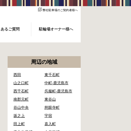
弊社駐車場のご契約者様へ
くあるご質問
駐輪場オーナー様へ
周辺の地域
西田
東千石町
山之口町
中町-鹿児島市
西千石町
呉服町-鹿児島市
南郡元町
東谷山
谷山中央
慈眼寺町
坂之上
宇宿
田上町
喜入町