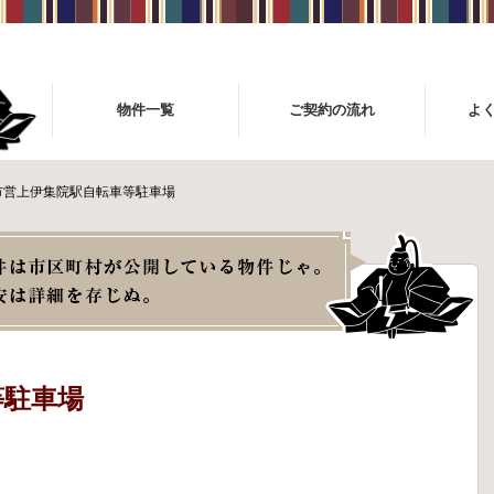
物件一覧
ご契約の流れ
よ
市営上伊集院駅自転車等駐車場
等駐車場