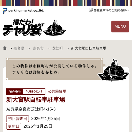
弊社駐車場のご契約者様へ
MENU
物件一覧
ご契約の流れ
＞
奈良県
奈良市
芝辻町
新大宮駅自転車駐車場
よくあるご質問
駐輪場オーナー様へ
公共駐輪場
PUB900147
新大宮駅自転車駐車場
奈良県奈良市芝辻町4-15-3
2026年1月25日
初回調査日
2026年1月25日
更新日