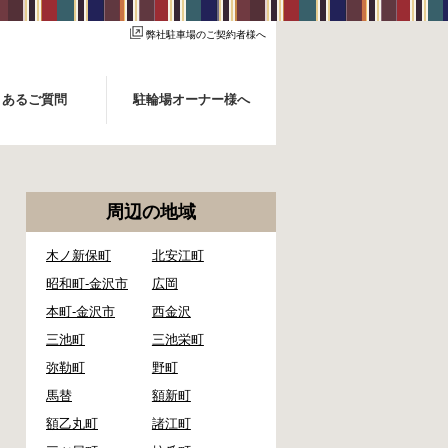
弊社駐車場のご契約者様へ
くあるご質問
駐輪場オーナー様へ
周辺の地域
木ノ新保町
北安江町
昭和町-金沢市
広岡
本町-金沢市
西金沢
三池町
三池栄町
弥勒町
野町
馬替
額新町
額乙丸町
諸江町