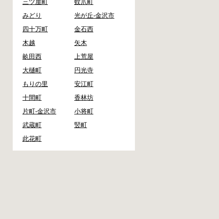
三ツ屋町
蚊爪町
みどり
光が丘-金沢市
四十万町
金石西
木越
矢木
畝田西
上荒屋
大樋町
円光寺
もりの里
安江町
十間町
香林坊
片町-金沢市
小将町
武蔵町
竪町
此花町