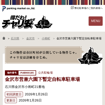
弊社駐車場のご契約者様へ
MENU
物件一覧
ご契約の流れ
＞
石川県
金沢市
小将町
金沢市営兼六園下暫定自転車駐車場
よくあるご質問
駐輪場オーナー様へ
公共駐輪場
PUB900185
金沢市営兼六園下暫定自転車駐車場
石川県金沢市小将町21番地
2026年1月26日
初回調査日
2026年1月26日
更新日