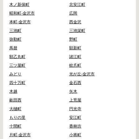
木ノ新保町
北安江町
昭和町-金沢市
広岡
本町-金沢市
西金沢
三池町
三池栄町
弥勒町
野町
馬替
額新町
額乙丸町
諸江町
三ツ屋町
蚊爪町
みどり
光が丘-金沢市
四十万町
金石西
木越
矢木
畝田西
上荒屋
大樋町
円光寺
もりの里
安江町
十間町
香林坊
片町-金沢市
小将町