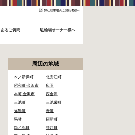
弊社駐車場のご契約者様へ
くあるご質問
駐輪場オーナー様へ
周辺の地域
木ノ新保町
北安江町
昭和町-金沢市
広岡
本町-金沢市
西金沢
三池町
三池栄町
弥勒町
野町
馬替
額新町
額乙丸町
諸江町