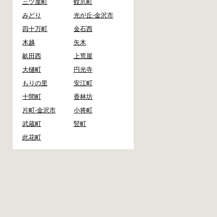
三ツ屋町
蚊爪町
みどり
光が丘-金沢市
四十万町
金石西
木越
矢木
畝田西
上荒屋
大樋町
円光寺
もりの里
安江町
十間町
香林坊
片町-金沢市
小将町
武蔵町
竪町
此花町