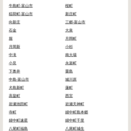
牛島町-富山市
桜町
稲荷町-富山市
新庄町
向新庄
三郷-富山市
石金
大泉
堀
月岡町
月岡新
小杉
中滝
南大場
小見
永楽町
下奥井
粟島
中島-富山市
城川原
犬島新町
蓮町
高畠町
西宮
岩瀬池田町
岩瀬天神町
寺町
婦中町島本郷
婦中町速星
婦中町千里
八尾町福島
八尾町城生