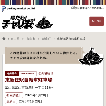
弊社駐車場のご契約者様へ
MENU
物件一覧
ご契約の流れ
＞
富山県
富山市
新庄町
東新庄駅自転車駐車場
よくあるご質問
駐輪場オーナー様へ
公共駐輪場
PUB900197
東新庄駅自転車駐車場
富山県富山市新庄町一丁目11番4
2026年1月28日
初回調査日
2026年1月28日
更新日