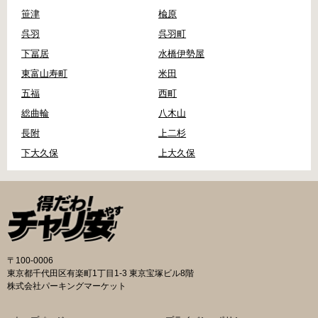
笹津
楡原
呉羽
呉羽町
下冨居
水橋伊勢屋
東富山寿町
米田
五福
西町
総曲輪
八木山
長附
上二杉
下大久保
上大久保
〒100-0006
東京都千代田区有楽町1丁目1-3 東京宝塚ビル8階
株式会社パーキングマーケット