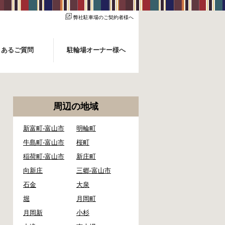
弊社駐車場のご契約者様へ
くあるご質問
駐輪場オーナー様へ
周辺の地域
新富町-富山市
明輪町
牛島町-富山市
桜町
稲荷町-富山市
新庄町
向新庄
三郷-富山市
石金
大泉
堀
月岡町
月岡新
小杉