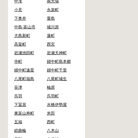
中滝
南大場
小見
永楽町
下奥井
粟島
中島-富山市
城川原
犬島新町
蓮町
高畠町
西宮
岩瀬池田町
岩瀬天神町
寺町
婦中町島本郷
婦中町速星
婦中町千里
八尾町福島
八尾町城生
笹津
楡原
呉羽
呉羽町
下冨居
水橋伊勢屋
東富山寿町
米田
五福
西町
総曲輪
八木山