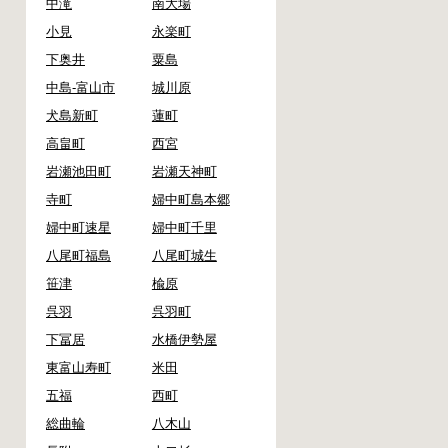
中滝
南大場
小見
永楽町
下奥井
粟島
中島-富山市
城川原
犬島新町
蓮町
高畠町
西宮
岩瀬池田町
岩瀬天神町
寺町
婦中町島本郷
婦中町速星
婦中町千里
八尾町福島
八尾町城生
笹津
楡原
呉羽
呉羽町
下冨居
水橋伊勢屋
東富山寿町
米田
五福
西町
総曲輪
八木山