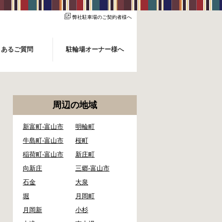
弊社駐車場のご契約者様へ
くあるご質問
駐輪場オーナー様へ
周辺の地域
新富町-富山市
明輪町
牛島町-富山市
桜町
稲荷町-富山市
新庄町
向新庄
三郷-富山市
石金
大泉
堀
月岡町
月岡新
小杉