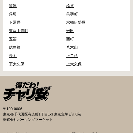
笹津
楡原
呉羽
呉羽町
下冨居
水橋伊勢屋
東富山寿町
米田
五福
西町
総曲輪
八木山
長附
上二杉
下大久保
上大久保
〒100-0006
東京都千代田区有楽町1丁目1-3 東京宝塚ビル8階
株式会社パーキングマーケット