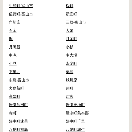
牛島町-富山市
桜町
稲荷町-富山市
新庄町
向新庄
三郷-富山市
石金
大泉
堀
月岡町
月岡新
小杉
中滝
南大場
小見
永楽町
下奥井
粟島
中島-富山市
城川原
犬島新町
蓮町
高畠町
西宮
岩瀬池田町
岩瀬天神町
寺町
婦中町島本郷
婦中町速星
婦中町千里
八尾町福島
八尾町城生