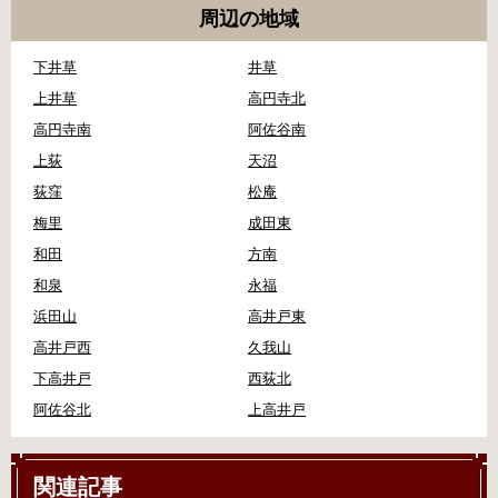
周辺の地域
下井草
井草
上井草
高円寺北
高円寺南
阿佐谷南
上荻
天沼
荻窪
松庵
梅里
成田東
和田
方南
和泉
永福
浜田山
高井戸東
高井戸西
久我山
下高井戸
西荻北
阿佐谷北
上高井戸
関連記事