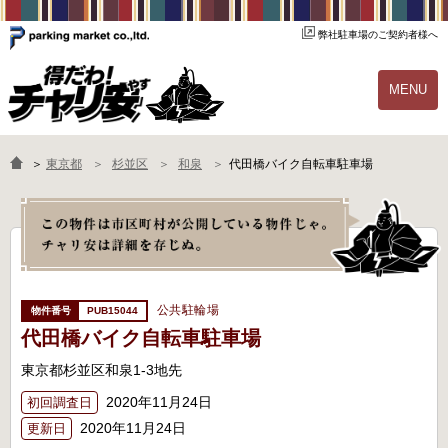
弊社駐車場のご契約者様へ
MENU
物件一覧
ご契約の流れ
＞
東京都
杉並区
和泉
代田橋バイク自転車駐車場
よくあるご質問
駐輪場オーナー様へ
公共駐輪場
PUB15044
代田橋バイク自転車駐車場
東京都杉並区和泉1-3地先
2020年11月24日
初回調査日
2020年11月24日
更新日