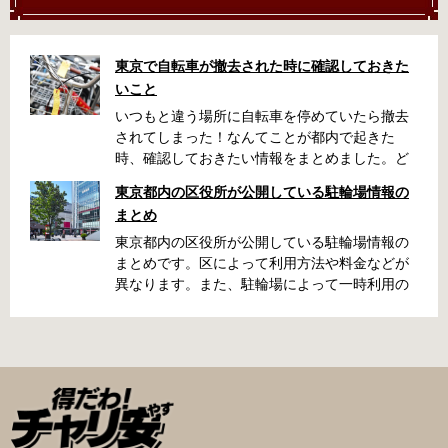
東京で自転車が撤去された時に確認しておきた
いこと
いつもと違う場所に自転車を停めていたら撤去
されてしまった！なんてことが都内で起きた
時、確認しておきたい情報をまとめました。ど
うやって行けばいいの？持ち物は？料金はどれ
東京都内の区役所が公開している駐輪場情報の
くらい？なんて疑問が浮かぶかと思います。事
まとめ
前に確認していざという時対処しましょう。 千
代田区 / 新宿区 / 品川区 / 港区 / 中央区 / 大田区
東京都内の区役所が公開している駐輪場情報の
/ 北区 / 墨田区 / 渋谷区 / 葛飾区 千代田区で撤去
まとめです。区によって利用方法や料金などが
された場合 猿楽町保管場所 住所 千代田区神田
異なります。また、駐輪場によって一時利用の
猿楽町一丁目6番9号 電話 03-3219-5303（業務
み可能の場合や定期利用のみ利用可能の場合な
時間内のみ通話可能） 最寄駅 JR御茶ノ水駅か
どと仕様が異なりますので、利用前に情報をチ
ら徒歩10分（御茶ノ水交番に、猿楽町保管場所
ェックしておくことをお勧めします。 千代田区
の地図が置いてあります） 東京メトロ半蔵門
の自転車駐輪場 利用方法 利用登録申請書の提出
線、都営新宿・三田線神保町駅から徒歩7分 大
申請期間内に利用登録申請書（PDF：
手町高架下自転車保管場所 住所 千代田区大手町
1,396KB） と必要書類を環境まちづくり総務課
二丁目4番 電話 050-2018-6466（千代田区自転
あてに郵送（申請期間消印有効）または、期間