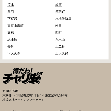
笹津
楡原
呉羽
呉羽町
下冨居
水橋伊勢屋
東富山寿町
米田
五福
西町
総曲輪
八木山
長附
上二杉
下大久保
上大久保
〒100-0006
東京都千代田区有楽町1丁目1-3 東京宝塚ビル8階
株式会社パーキングマーケット