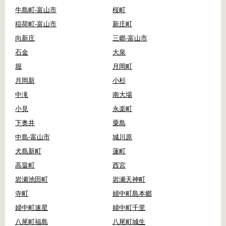
牛島町-富山市
桜町
稲荷町-富山市
新庄町
向新庄
三郷-富山市
石金
大泉
堀
月岡町
月岡新
小杉
中滝
南大場
小見
永楽町
下奥井
粟島
中島-富山市
城川原
犬島新町
蓮町
高畠町
西宮
岩瀬池田町
岩瀬天神町
寺町
婦中町島本郷
婦中町速星
婦中町千里
八尾町福島
八尾町城生