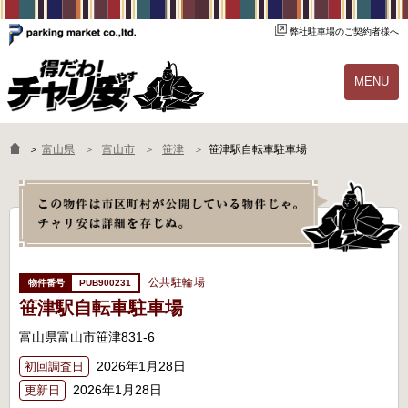
弊社駐車場のご契約者様へ
MENU
物件一覧
ご契約の流れ
＞
富山県
富山市
笹津
笹津駅自転車駐車場
よくあるご質問
駐輪場オーナー様へ
公共駐輪場
PUB900231
笹津駅自転車駐車場
富山県富山市笹津831-6
2026年1月28日
初回調査日
2026年1月28日
更新日