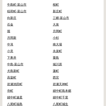
牛島町-富山市
桜町
稲荷町-富山市
新庄町
向新庄
三郷-富山市
石金
大泉
堀
月岡町
月岡新
小杉
中滝
南大場
小見
永楽町
下奥井
粟島
中島-富山市
城川原
犬島新町
蓮町
高畠町
西宮
岩瀬池田町
岩瀬天神町
寺町
婦中町島本郷
婦中町速星
婦中町千里
八尾町福島
八尾町城生