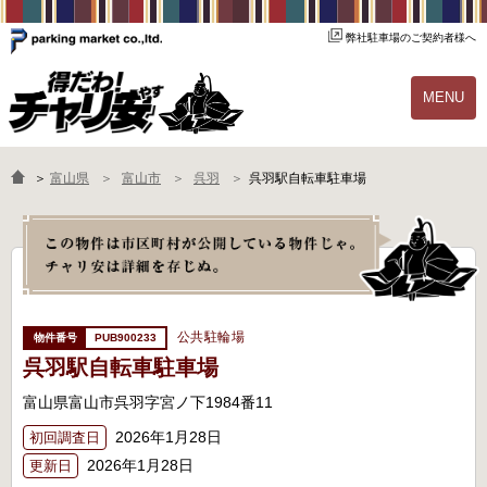
弊社駐車場のご契約者様へ
MENU
物件一覧
ご契約の流れ
＞
富山県
富山市
呉羽
呉羽駅自転車駐車場
よくあるご質問
駐輪場オーナー様へ
公共駐輪場
PUB900233
呉羽駅自転車駐車場
富山県富山市呉羽字宮ノ下1984番11
2026年1月28日
初回調査日
2026年1月28日
更新日