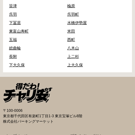
笹津
楡原
呉羽
呉羽町
下冨居
水橋伊勢屋
東富山寿町
米田
五福
西町
総曲輪
八木山
長附
上二杉
下大久保
上大久保
〒100-0006
東京都千代田区有楽町1丁目1-3 東京宝塚ビル8階
株式会社パーキングマーケット