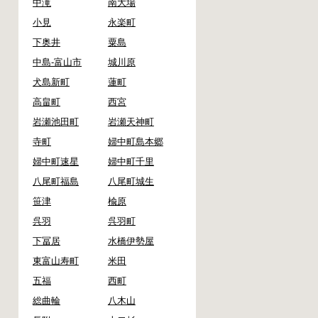
中滝
南大場
小見
永楽町
下奥井
粟島
中島-富山市
城川原
犬島新町
蓮町
高畠町
西宮
岩瀬池田町
岩瀬天神町
寺町
婦中町島本郷
婦中町速星
婦中町千里
八尾町福島
八尾町城生
笹津
楡原
呉羽
呉羽町
下冨居
水橋伊勢屋
東富山寿町
米田
五福
西町
総曲輪
八木山