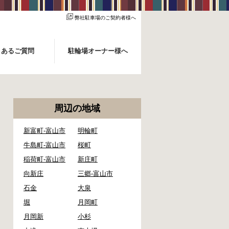
弊社駐車場のご契約者様へ
くあるご質問
駐輪場オーナー様へ
周辺の地域
新富町-富山市
明輪町
牛島町-富山市
桜町
稲荷町-富山市
新庄町
向新庄
三郷-富山市
石金
大泉
堀
月岡町
月岡新
小杉