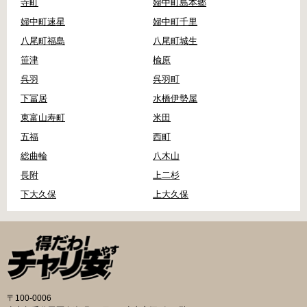
寺町
婦中町島本郷
婦中町速星
婦中町千里
八尾町福島
八尾町城生
笹津
楡原
呉羽
呉羽町
下冨居
水橋伊勢屋
東富山寿町
米田
五福
西町
総曲輪
八木山
長附
上二杉
下大久保
上大久保
〒100-0006