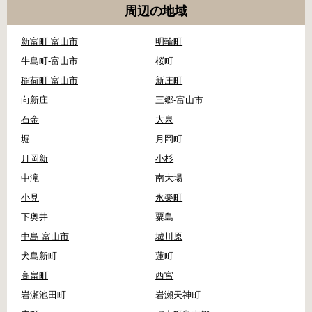
周辺の地域
新富町-富山市
明輪町
牛島町-富山市
桜町
稲荷町-富山市
新庄町
向新庄
三郷-富山市
石金
大泉
堀
月岡町
月岡新
小杉
中滝
南大場
小見
永楽町
下奥井
粟島
中島-富山市
城川原
犬島新町
蓮町
高畠町
西宮
岩瀬池田町
岩瀬天神町