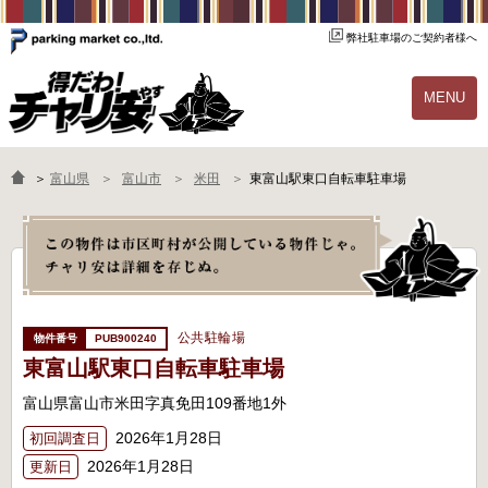
弊社駐車場のご契約者様へ
MENU
物件一覧
ご契約の流れ
＞
富山県
富山市
米田
東富山駅東口自転車駐車場
よくあるご質問
駐輪場オーナー様へ
公共駐輪場
PUB900240
東富山駅東口自転車駐車場
富山県富山市米田字真免田109番地1外
2026年1月28日
初回調査日
2026年1月28日
更新日