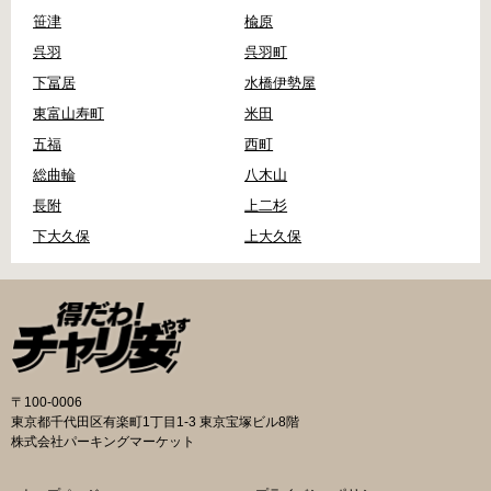
笹津
楡原
呉羽
呉羽町
下冨居
水橋伊勢屋
東富山寿町
米田
五福
西町
総曲輪
八木山
長附
上二杉
下大久保
上大久保
〒100-0006
東京都千代田区有楽町1丁目1-3 東京宝塚ビル8階
株式会社パーキングマーケット