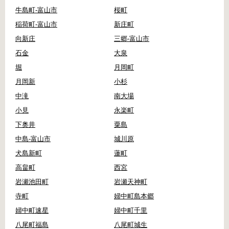
牛島町-富山市
桜町
稲荷町-富山市
新庄町
向新庄
三郷-富山市
石金
大泉
堀
月岡町
月岡新
小杉
中滝
南大場
小見
永楽町
下奥井
粟島
中島-富山市
城川原
犬島新町
蓮町
高畠町
西宮
岩瀬池田町
岩瀬天神町
寺町
婦中町島本郷
婦中町速星
婦中町千里
八尾町福島
八尾町城生