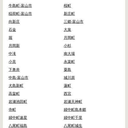
牛島町-富山市
桜町
稲荷町-富山市
新庄町
向新庄
三郷-富山市
石金
大泉
堀
月岡町
月岡新
小杉
中滝
南大場
小見
永楽町
下奥井
粟島
中島-富山市
城川原
犬島新町
蓮町
高畠町
西宮
岩瀬池田町
岩瀬天神町
寺町
婦中町島本郷
婦中町速星
婦中町千里
八尾町福島
八尾町城生