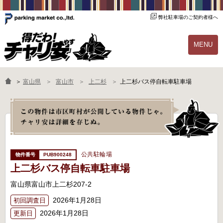
弊社駐車場のご契約者様へ
MENU
物件一覧
ご契約の流れ
＞
富山県
富山市
上二杉
上二杉バス停自転車駐車場
よくあるご質問
駐輪場オーナー様へ
公共駐輪場
PUB900248
上二杉バス停自転車駐車場
富山県富山市上二杉207-2
2026年1月28日
初回調査日
2026年1月28日
更新日