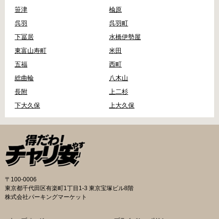
笹津
楡原
呉羽
呉羽町
下冨居
水橋伊勢屋
東富山寿町
米田
五福
西町
総曲輪
八木山
長附
上二杉
下大久保
上大久保
〒100-0006
東京都千代田区有楽町1丁目1-3 東京宝塚ビル8階
株式会社パーキングマーケット