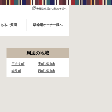
弊社駐車場のご契約者様へ
くあるご質問
駐輪場オーナー様へ
周辺の地域
三之丸町
宝町-福山市
城見町
西町-福山市