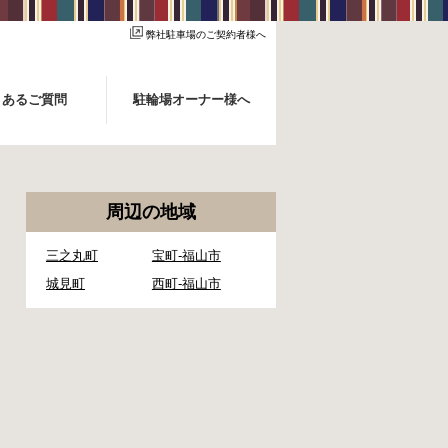
弊社駐車場のご契約者様へ
くあるご質問
駐輪場オーナー様へ
周辺の地域
三之丸町
宝町-福山市
城見町
西町-福山市