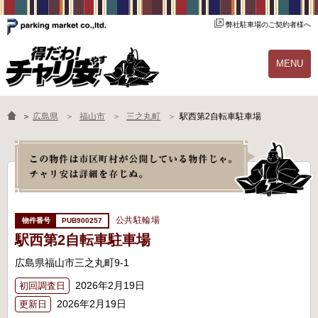
弊社駐車場のご契約者様へ
MENU
物件一覧
ご契約の流れ
＞
広島県
福山市
三之丸町
駅西第2自転車駐車場
よくあるご質問
駐輪場オーナー様へ
公共駐輪場
PUB900257
駅西第2自転車駐車場
広島県福山市三之丸町9-1
2026年2月19日
初回調査日
2026年2月19日
更新日