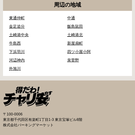
周辺の地域
東通仲町
中通
金足追分
飯島鼠田
土崎港中央
土崎港北
牛島西
新屋扇町
下浜羽川
四ツ小屋小阿
河辺神内
泉菅野
外旭川
〒100-0006
東京都千代田区有楽町1丁目1-3 東京宝塚ビル8階
株式会社パーキングマーケット