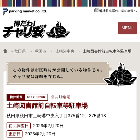
弊社駐車場のご契約者様へ
MENU
物件一覧
ご契約の流れ
＞
秋田県
秋田市
土崎港中央
土崎図書館前自転車等駐車場
よくあるご質問
駐輪場オーナー様へ
公共駐輪場
PUB900266
土崎図書館前自転車等駐車場
秋田県秋田市土崎港中央六丁目375番12、375番13
2026年2月20日
初回調査日
2026年2月20日
更新日