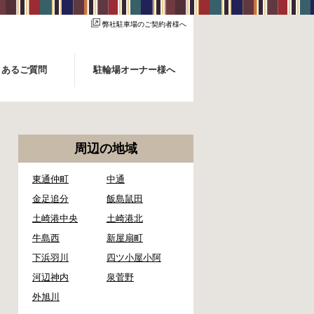
弊社駐車場のご契約者様へ
くあるご質問
駐輪場オーナー様へ
周辺の地域
東通仲町
中通
金足追分
飯島鼠田
土崎港中央
土崎港北
牛島西
新屋扇町
下浜羽川
四ツ小屋小阿
河辺神内
泉菅野
外旭川