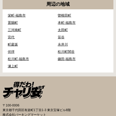
周辺の地域
栄町-福島市
曽根田町
置賜町
本町-福島市
三河南町
太田町
宮代
笹谷
町庭坂
永井川
伏拝
松川町関谷
松川町-福島市
鎌田-福島市
瀬上町
〒100-0006
東京都千代田区有楽町1丁目1-3 東京宝塚ビル8階
株式会社パーキングマーケット