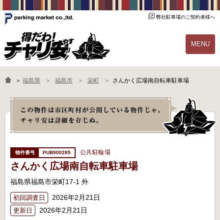
弊社駐車場のご契約者様へ
MENU
物件一覧
ご契約の流れ
＞
福島県
福島市
栄町
さんかく広場南自転車駐車場
よくあるご質問
駐輪場オーナー様へ
公共駐輪場
PUB900285
さんかく広場南自転車駐車場
福島県福島市栄町17-1 外
2026年2月21日
初回調査日
2026年2月21日
更新日