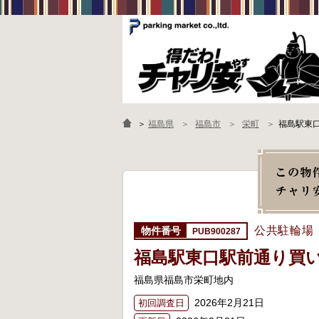
＞
福島県
福島市
栄町
福島駅東
公共駐輪場
PUB900287
福島駅東口駅前通り買
福島県福島市栄町地内
2026年2月21日
初回調査日