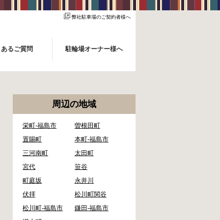
弊社駐車場のご契約者様へ
くあるご質問
駐輪場オーナー様へ
周辺の地域
栄町-福島市
曽根田町
置賜町
本町-福島市
三河南町
太田町
宮代
笹谷
町庭坂
永井川
伏拝
松川町関谷
松川町-福島市
鎌田-福島市