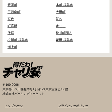
置賜町
本町-福島市
三河南町
太田町
宮代
笹谷
町庭坂
永井川
伏拝
松川町関谷
松川町-福島市
鎌田-福島市
瀬上町
〒100-0006
東京都千代田区有楽町1丁目1-3 東京宝塚ビル8階
株式会社パーキングマーケット
トップページ
プライバシーポリシー