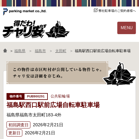
弊社駐車場のご契約者様へ
MENU
物件一覧
ご契約の流れ
＞
福島県
福島市
太田町
福島駅西口駅前広場自転車駐車場
よくあるご質問
駐輪場オーナー様へ
公共駐輪場
PUB900291
福島駅西口駅前広場自転車駐車場
福島県福島市太田町183-4外
2026年2月21日
初回調査日
2026年2月21日
更新日