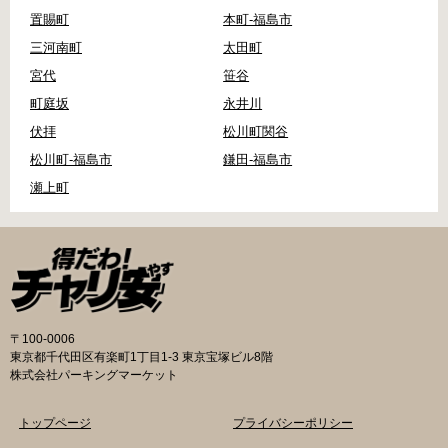
置賜町
本町-福島市
三河南町
太田町
宮代
笹谷
町庭坂
永井川
伏拝
松川町関谷
松川町-福島市
鎌田-福島市
瀬上町
〒100-0006
東京都千代田区有楽町1丁目1-3 東京宝塚ビル8階
株式会社パーキングマーケット
トップページ
プライバシーポリシー