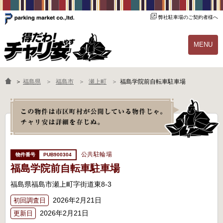
弊社駐車場のご契約者様へ
MENU
物件一覧
ご契約の流れ
＞
福島県
福島市
瀬上町
福島学院前自転車駐車場
よくあるご質問
駐輪場オーナー様へ
公共駐輪場
PUB900304
福島学院前自転車駐車場
福島県福島市瀬上町字街道東8-3
2026年2月21日
初回調査日
2026年2月21日
更新日