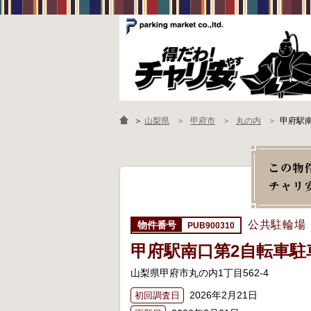
＞
山梨県
甲府市
丸の内
甲府駅
公共駐輪場
PUB900310
甲府駅南口第2自転車駐
山梨県甲府市丸の内1丁目562-4
2026年2月21日
初回調査日