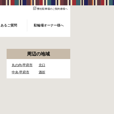
弊社駐車場のご契約者様へ
くあるご質問
駐輪場オーナー様へ
周辺の地域
丸の内-甲府市
北口
中央-甲府市
酒折