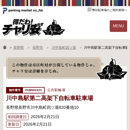
弊社駐車場のご契約者様へ
MENU
物件一覧
ご契約の流れ
＞
長野県
長野市
川中島町四ツ屋
川中島駅第二高架下自転車駐
よくあるご質問
駐輪場オーナー様へ
公共駐輪場
PUB900323
川中島駅第二高架下自転車駐車場
長野県長野市川中島町四ツ屋820番地10
2026年2月21日
初回調査日
2026年2月21日
更新日