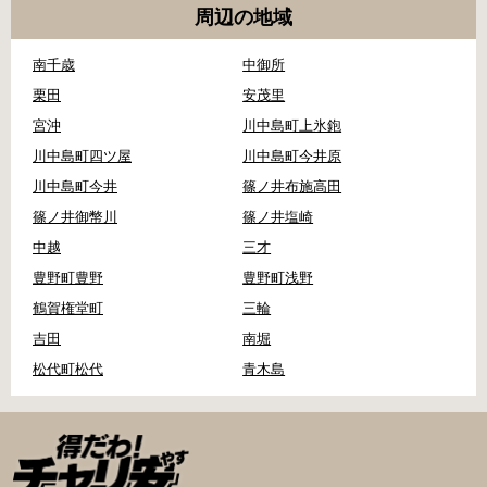
周辺の地域
南千歳
中御所
栗田
安茂里
宮沖
川中島町上氷鉋
川中島町四ツ屋
川中島町今井原
川中島町今井
篠ノ井布施高田
篠ノ井御幣川
篠ノ井塩崎
中越
三才
豊野町豊野
豊野町浅野
鶴賀権堂町
三輪
吉田
南堀
松代町松代
青木島