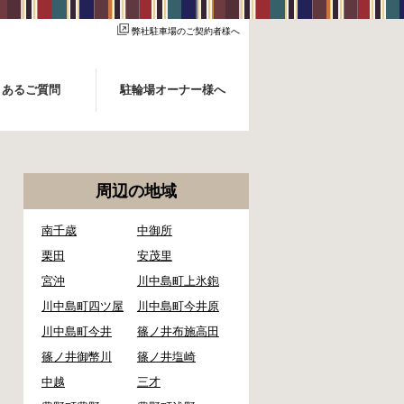
弊社駐車場のご契約者様へ
くあるご質問
駐輪場オーナー様へ
周辺の地域
南千歳
中御所
栗田
安茂里
宮沖
川中島町上氷鉋
川中島町四ツ屋
川中島町今井原
川中島町今井
篠ノ井布施高田
篠ノ井御幣川
篠ノ井塩崎
中越
三才