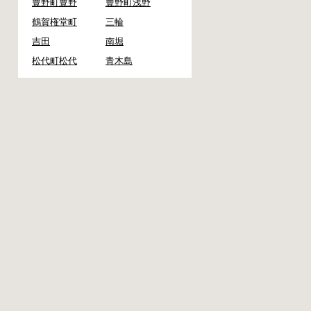
豊野町豊野
豊野町浅野
鶴賀権堂町
三輪
吉田
南堀
松代町松代
青木島