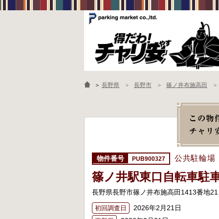
＞
長野県
長野市
篠ノ井布施高田
公共駐輪場
PUB900327
篠ノ井駅東口自転車駐
長野県長野市篠ノ井布施高田1413番地21
2026年2月21日
初回調査日