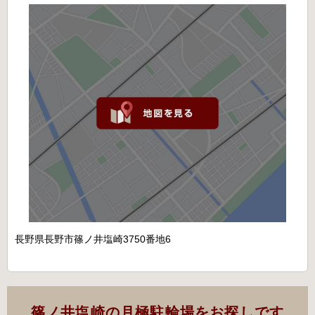
長野県長野市篠ノ井塩崎3750番地6
篠ノ井塩崎の月極駐輪場をお探しです