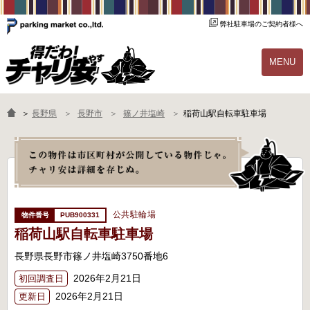
弊社駐車場のご契約者様へ
MENU
物件一覧
ご契約の流れ
＞
長野県
長野市
篠ノ井塩崎
稲荷山駅自転車駐車場
よくあるご質問
駐輪場オーナー様へ
公共駐輪場
PUB900331
稲荷山駅自転車駐車場
長野県長野市篠ノ井塩崎3750番地6
2026年2月21日
初回調査日
2026年2月21日
更新日