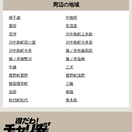
周辺の地域
南千歳
中御所
栗田
安茂里
宮沖
川中島町上氷鉋
川中島町四ツ屋
川中島町今井原
川中島町今井
篠ノ井布施高田
篠ノ井御幣川
篠ノ井塩崎
中越
三才
豊野町豊野
豊野町浅野
鶴賀権堂町
三輪
吉田
南堀
松代町松代
青木島