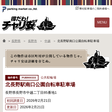
弊社駐車場のご契約者様へ
MENU
物件一覧
ご契約の流れ
＞
長野県
長野市
中越
北長野駅南口公園自転車駐車場
よくあるご質問
駐輪場オーナー様へ
公共駐輪場
PUB900333
北長野駅南口公園自転車駐車場
長野県長野市中越二丁目85番地1
2026年2月21日
初回調査日
2026年2月21日
更新日