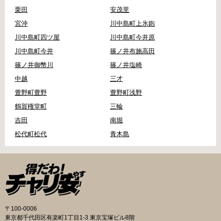
栗田
安茂里
宮沖
川中島町上氷鉋
川中島町四ツ屋
川中島町今井原
川中島町今井
篠ノ井布施高田
篠ノ井御幣川
篠ノ井塩崎
中越
三才
豊野町豊野
豊野町浅野
鶴賀権堂町
三輪
吉田
南堀
松代町松代
青木島
〒100-0006
東京都千代田区有楽町1丁目1-3 東京宝塚ビル8階