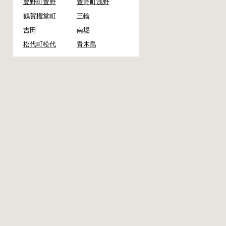
豊野町豊野
豊野町浅野
鶴賀権堂町
三輪
吉田
南堀
松代町松代
青木島