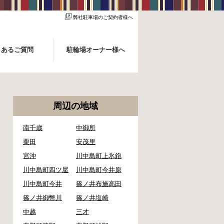
弊社駐車場のご契約者様へ
くあるご質問
駐輪場オーナー様へ
周辺の地域
南千歳
中御所
栗田
安茂里
宮沖
川中島町上氷鉋
川中島町四ツ屋
川中島町今井原
川中島町今井
篠ノ井布施高田
篠ノ井御幣川
篠ノ井塩崎
中越
三才