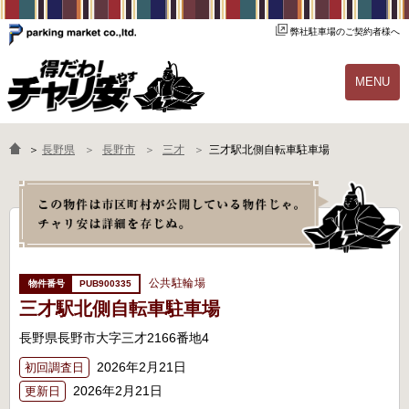
弊社駐車場のご契約者様へ
MENU
物件一覧
ご契約の流れ
＞
長野県
長野市
三才
三才駅北側自転車駐車場
よくあるご質問
駐輪場オーナー様へ
公共駐輪場
PUB900335
三才駅北側自転車駐車場
長野県長野市大字三才2166番地4
2026年2月21日
初回調査日
2026年2月21日
更新日