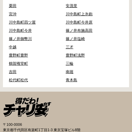
栗田
安茂里
宮沖
川中島町上氷鉋
川中島町四ツ屋
川中島町今井原
川中島町今井
篠ノ井布施高田
篠ノ井御幣川
篠ノ井塩崎
中越
三才
豊野町豊野
豊野町浅野
鶴賀権堂町
三輪
吉田
南堀
松代町松代
青木島
〒100-0006
東京都千代田区有楽町1丁目1-3 東京宝塚ビル8階